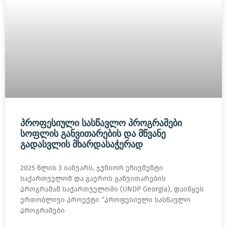
ᲞᲠᲝᲤᲔᲡᲘᲣᲚᲘ ᲡᲐᲡᲬᲐᲕᲚᲝ ᲞᲠᲝᲒᲠᲐᲛᲔᲑᲘ
ᲡᲝᲤᲚᲘᲡ ᲒᲐᲜᲕᲘᲗᲐᲠᲔᲑᲘᲡ ᲓᲐ ᲛᲬᲕᲐᲜᲔ
ᲒᲐᲓᲐᲡᲕᲚᲘᲡ ᲛᲮᲐᲠᲓᲐᲡᲐᲭᲔᲠᲐᲓ
2025 წლის 3 იანვარს, ჯუნიორ ეჩივმენტი
საქართველომ და გაეროს განვითარების
პროგრამამ საქართველოში (UNDP Georgia), დაიწყეს
ერთობლივი პროექტი ‘’პროფესიული სასწავლო
პროგრამები