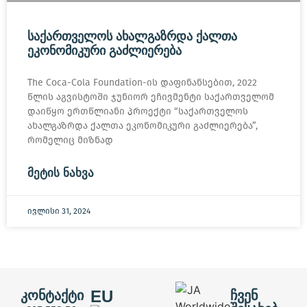
ᲡᲐᲥᲐᲠᲗᲕᲔᲚᲝᲡ ᲐᲮᲐᲚᲒᲐᲖᲠᲓᲐ ᲥᲐᲚᲗᲐ
ᲔᲙᲝᲜᲝᲛᲘᲙᲣᲠᲘ ᲒᲐᲫᲚᲘᲔᲠᲔᲑᲐ
The Coca-Cola Foundation-ის დაფინანსებით, 2022
წლის აგვისტოში ჯუნიორ ეჩივმენტი საქართველომ
დაიწყო ერთწლიანი პროექტი “საქართველოს
ახალგაზრდა ქალთა ეკონომიკური გაძლიერება”,
რომელიც მიზნად
ᲛᲔᲢᲘᲡ ᲜᲐᲮᲕᲐ
ივლისი 31, 2024
EU
ᲙᲝᲜᲢᲐᲥᲢᲘ
ᲩᲕᲔᲜ