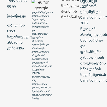
ᲨᲔᲡᲐᲮᲔᲑ
+995 558 56
„ჯუნიორ
55 99
ეჩივმენტი
დაფინანსებულია
jag@jag.ge
ევროკავშირის
საქართველო“
მიერ. თუმცა
2002
გამოთქმული
თბილისი
შეხედულებები
წლიდან
0159,
და
ახორციელებს
მოსაზრებები
საქართველო
ეკუთვნის
სამეწარმეო
მხოლოდ
ასმათის
ავტორ(ებ)ს და
და
ქუჩა #19ა
არ ასახავს
ფინანსური
ევროკავშირის
ან ევროპის
განათლების
განათლებისა
პროგრამების
და კულტურის
აღმასრულებელი
სწავლების
სააგენტოს
(EACEA)
ხელშეწყობას
შეხედულებებს.
საქართველოშ
არც
ევროკავშირი
და არც EACEA არ
შეიძლება იყოს
პასუხისმგებელი
მათზე.