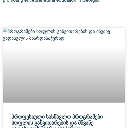
promoting entrepreneurial education in Georgia.
ᲞᲠᲝᲤᲔᲡᲘᲣᲚᲘ ᲡᲐᲡᲬᲐᲕᲚᲝ ᲞᲠᲝᲒᲠᲐᲛᲔᲑᲘ
ᲡᲝᲤᲚᲘᲡ ᲒᲐᲜᲕᲘᲗᲐᲠᲔᲑᲘᲡ ᲓᲐ ᲛᲬᲕᲐᲜᲔ