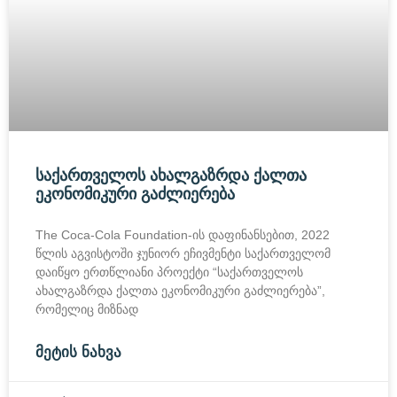
ᲡᲐᲥᲐᲠᲗᲕᲔᲚᲝᲡ ᲐᲮᲐᲚᲒᲐᲖᲠᲓᲐ ᲥᲐᲚᲗᲐ
ᲔᲙᲝᲜᲝᲛᲘᲙᲣᲠᲘ ᲒᲐᲫᲚᲘᲔᲠᲔᲑᲐ
The Coca-Cola Foundation-ის დაფინანსებით, 2022
წლის აგვისტოში ჯუნიორ ეჩივმენტი საქართველომ
დაიწყო ერთწლიანი პროექტი “საქართველოს
ახალგაზრდა ქალთა ეკონომიკური გაძლიერება”,
რომელიც მიზნად
ᲛᲔᲢᲘᲡ ᲜᲐᲮᲕᲐ