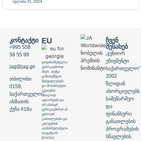
ივლისი 31, 2024
EU
ᲙᲝᲜᲢᲐᲥᲢᲘ
ᲩᲕᲔᲜ
ᲨᲔᲡᲐᲮᲔᲑ
+995 558
„ჯუნიორ
56 55 99
ეჩივმენტი
დაფინანსებულია
jag@jag.ge
ევროკავშირის
საქართველო“
მიერ. თუმცა
2002
გამოთქმული
თბილისი
შეხედულებები
წლიდან
0159,
და მოსაზრებები
ახორციელებს
ეკუთვნის
საქართველო
მხოლოდ
სამეწარმეო
ავტორ(ებ)ს და
ასმათის
არ ასახავს
და
ქუჩა #19ა
ევროკავშირის ან
ფინანსური
ევროპის
განათლებისა და
განათლების
კულტურის
პროგრამების
აღმასრულებელი
სააგენტოს
სწავლების
(EACEA)