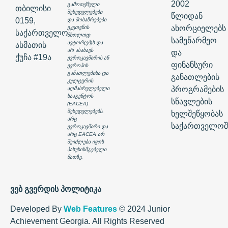
2002
გამოთქმული
თბილისი
შეხედულებები
წლიდან
0159,
და მოსაზრებები
ახორციელებს
ეკუთვნის
საქართველო
მხოლოდ
სამეწარმეო
ავტორ(ებ)ს და
ასმათის
არ ასახავს
და
ქუჩა #19ა
ევროკავშირის ან
ფინანსური
ევროპის
განათლებისა და
განათლების
კულტურის
პროგრამების
აღმასრულებელი
სააგენტოს
სწავლების
(EACEA)
შეხედულებებს.
ხელშეწყობას
არც
საქართველოშ
ევროკავშირი და
არც EACEA არ
შეიძლება იყოს
პასუხისმგებელი
მათზე.
ვებ გვერდის პოლიტიკა
Developed By
Web Features
© 2024 Junior
Achievement Georgia. All Rights Reserved