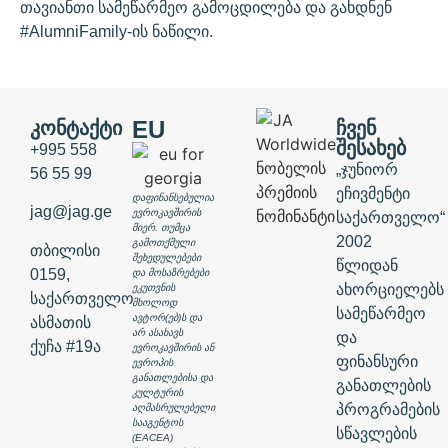
თავიანთი სამეწარმეო გამოცდილება და გახდნენ
#AlumniFamily-ის ნაწილი.
EU
ᲙᲝᲜᲢᲐᲥᲢᲘ
ᲩᲕᲔᲜ
ᲨᲔᲡᲐᲮᲔᲑ
+995 558
„ჯუნიორ
56 55 99
ეჩივმენტი
დაფინანსებულია
jag@jag.ge
ევროკავშირის
საქართველო“
მიერ. თუმცა
2002
გამოთქმული
თბილისი
შეხედულებები
წლიდან
0159,
და მოსაზრებები
ახორციელებს
ეკუთვნის
საქართველო
მხოლოდ
სამეწარმეო
ავტორ(ებ)ს და
ასმათის
არ ასახავს
და
ქუჩა #19ა
ევროკავშირის ან
ფინანსური
ევროპის
განათლებისა და
განათლების
კულტურის
პროგრამების
აღმასრულებელი
სააგენტოს
სწავლების
(EACEA)